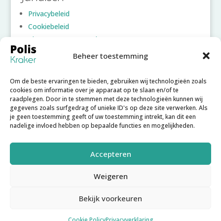
Privacybeleid
Cookiebeleid
Algemene voorwaarden
Beheer toestemming
Account
Om de beste ervaringen te bieden, gebruiken wij technologieën zoals
Inloggen
cookies om informatie over je apparaat op te slaan en/of te
raadplegen. Door in te stemmen met deze technologieën kunnen wij
Account aanmaken
gegevens zoals surfgedrag of unieke ID's op deze site verwerken. Als
Wachtwoord vergeten
je geen toestemming geeft of uw toestemming intrekt, kan dit een
nadelige invloed hebben op bepaalde functies en mogelijkheden.
Accepteren
Weigeren
Copyright © 2025
Poliskraker B.V.
– Poliskraker is een
Bekijk voorkeuren
initiatief van
Poliskraker
en
Enkwest
. Software
gerealiseerd door
Joachim Hofman IT
.
Cookie Policy
Privacyverklaring