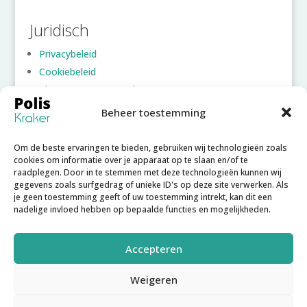
Juridisch
Privacybeleid
Cookiebeleid
Algemene voorwaarden
Beheer toestemming
Account
Om de beste ervaringen te bieden, gebruiken wij technologieën zoals
Inloggen
cookies om informatie over je apparaat op te slaan en/of te
raadplegen. Door in te stemmen met deze technologieën kunnen wij
Account aanmaken
gegevens zoals surfgedrag of unieke ID's op deze site verwerken. Als
Wachtwoord vergeten
je geen toestemming geeft of uw toestemming intrekt, kan dit een
nadelige invloed hebben op bepaalde functies en mogelijkheden.
Accepteren
Weigeren
Copyright © 2025
Poliskraker B.V.
– Poliskraker is een