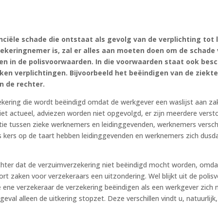
ciële schade die ontstaat als gevolg van de verplichting tot 
ekeringnemer is, zal er alles aan moeten doen om de schade v
nden in de polisvoorwaarden. In die voorwaarden staat ook bes
en verplichtingen. Bijvoorbeeld het beëindigen van de ziekt
n de rechter.
kering die wordt beëindigd omdat de werkgever een waslijst aan zak
iet actueel, adviezen worden niet opgevolgd, er zijn meerdere vers
ie tussen zieke werknemers en leidinggevenden, werknemers verschijn
ls kers op de taart hebben leidinggevenden en werknemers zich dusd
chter dat de verzuimverzekering niet beëindigd mocht worden, omd
ort zaken voor verzekeraars een uitzondering. Wel blijkt uit de poli
ene verzekeraar de verzekering beëindigen als een werkgever zich nie
val alleen de uitkering stopzet. Deze verschillen vindt u, natuurlijk, 