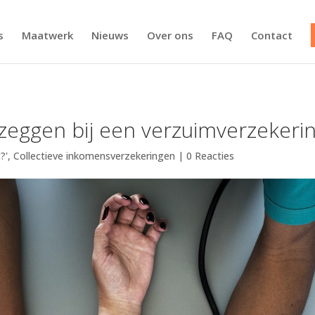
s
Maatwerk
Nieuws
Over ons
FAQ
Contact
zeggen bij een verzuimverzekeri
?'
,
Collectieve inkomensverzekeringen
|
0 Reacties