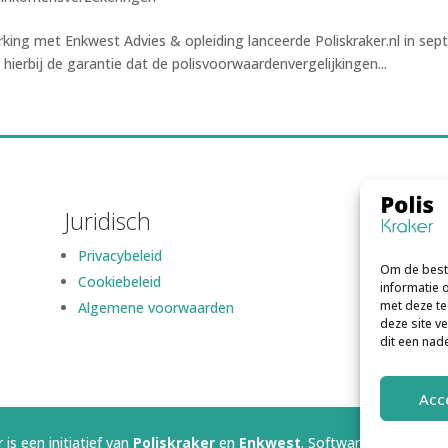
ing met Enkwest Advies & opleiding lanceerde Poliskraker.nl in sep
hierbij de garantie dat de polisvoorwaardenvergelijkingen...
Juridisch
Privacybeleid
Om de beste
Cookiebeleid
informatie 
met deze te
Algemene voorwaarden
deze site v
dit een nad
Acc
 is een initiatief van
Poliskraker
en
Enkwest
. Software gerealisee