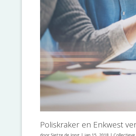
Poliskraker en Enkwest ve
door
Sietze de Jong
|
jan 15, 2018
|
Collectiev