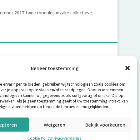
tember 2017 twee modules inzake collectieve
Account
Beheer toestemming
Inloggen
 ervaringen te bieden, gebruiken wij technologieën zoals cookies om
Account aanmaken
over je apparaat op te slaan en/of te raadplegen. Door in te stemmen
chnologieën kunnen wij gegevens zoals surfgedrag of unieke ID's op
Wachtwoord vergeten
erwerken. Als je geen toestemming geeft of uw toestemming intrekt, kan
elige invloed hebben op bepaalde functies en mogelijkheden.
epteren
Weigeren
Bekijk voorkeuren
rd door
Joachim Hofman IT
.
Cookie Policy
Privacyverklaring