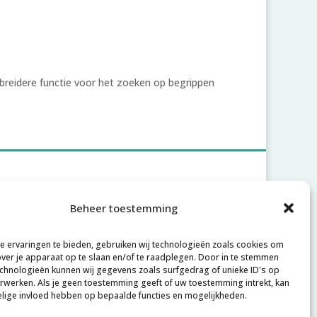
breidere functie voor het zoeken op begrippen
Account
Beheer toestemming
Inloggen
 ervaringen te bieden, gebruiken wij technologieën zoals cookies om
Account aanmaken
over je apparaat op te slaan en/of te raadplegen. Door in te stemmen
chnologieën kunnen wij gegevens zoals surfgedrag of unieke ID's op
Wachtwoord vergeten
erwerken. Als je geen toestemming geeft of uw toestemming intrekt, kan
elige invloed hebben op bepaalde functies en mogelijkheden.