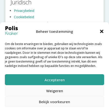
Juridisch
Privacybeleid
Cookiebeleid
Algemene voorwaarden
Beheer toestemming
Account
Om de beste ervaringen te bieden, gebruiken wij technologieën zoals
Inloggen
cookies om informatie over je apparaat op te slaan en/of te
raadplegen. Door in te stemmen met deze technologieën kunnen wij
Account aanmaken
gegevens zoals surfgedrag of unieke ID's op deze site verwerken. Als
Wachtwoord vergeten
je geen toestemming geeft of uw toestemming intrekt, kan dit een
nadelige invloed hebben op bepaalde functies en mogelijkheden.
Accepteren
Weigeren
Copyright © 2025
Poliskraker B.V.
– Poliskraker is een
Bekijk voorkeuren
initiatief van
Poliskraker
en
Enkwest
. Software
gerealiseerd door
Joachim Hofman IT
.