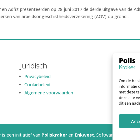
 en Adfiz presenteerden op 28 juni 2017 de derde uitgave van de Adf
merken van arbeidsongeschiktheidsverzekering (AOV) op grond...
Juridisch
Privacybeleid
Om de beste
Cookiebeleid
informatie 
met deze te
Algemene voorwaarden
deze site v
dit een nad
Acc
 is een initiatief van
Poliskraker
en
Enkwest
. Software gerealisee