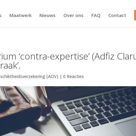
s
Maatwerk
Nieuws
Over ons
FAQ
Contact
erium ‘contra-expertise’ (Adfiz Cl
raak’.
schiktheidsverzekering (AOV)
|
0 Reacties