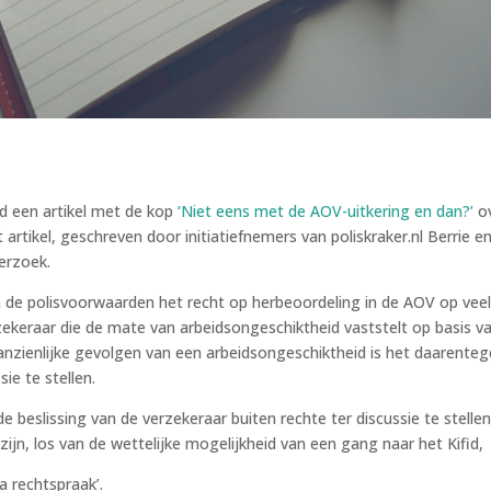
d een artikel met de kop
‘Niet eens met de AOV-uitkering en dan?’
ov
rtikel, geschreven door initiatiefnemers van poliskraker.nl Berrie e
erzoek.
 de polisvoorwaarden het recht op herbeoordeling in de AOV op veel 
zekeraar die de mate van arbeidsongeschiktheid vaststelt op basis v
nzienlijke gevolgen van een arbeidsongeschiktheid is het daarente
ie te stellen.
de beslissing van de verzekeraar buiten rechte ter discussie te stell
n, los van de wettelijke mogelijkheid van een gang naar het Kifid, in
a rechtspraak’.