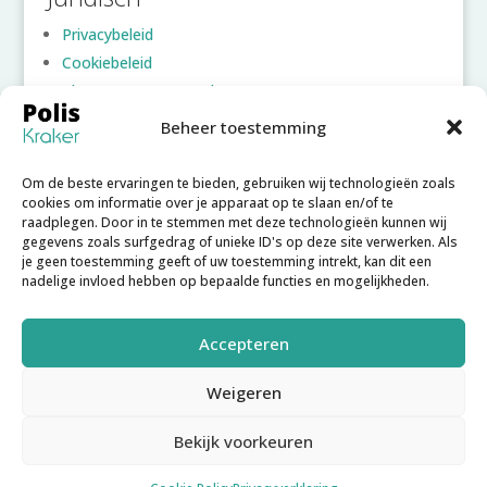
Privacybeleid
Cookiebeleid
Algemene voorwaarden
Beheer toestemming
Account
Om de beste ervaringen te bieden, gebruiken wij technologieën zoals
Inloggen
cookies om informatie over je apparaat op te slaan en/of te
raadplegen. Door in te stemmen met deze technologieën kunnen wij
Account aanmaken
gegevens zoals surfgedrag of unieke ID's op deze site verwerken. Als
Wachtwoord vergeten
je geen toestemming geeft of uw toestemming intrekt, kan dit een
nadelige invloed hebben op bepaalde functies en mogelijkheden.
Accepteren
Weigeren
Copyright © 2025
Poliskraker B.V.
– Poliskraker is een
Bekijk voorkeuren
initiatief van
Poliskraker
en
Enkwest
. Software
gerealiseerd door
Joachim Hofman IT
.